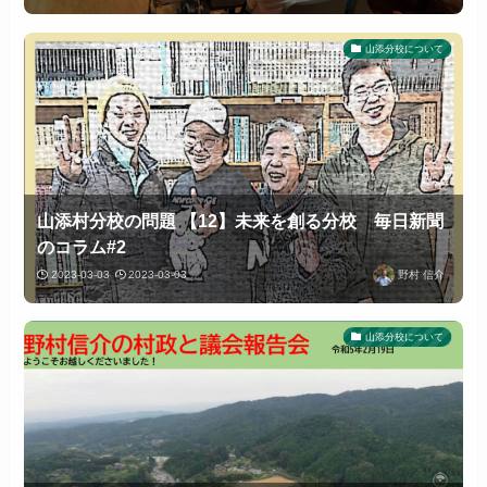
山添分校について
山添村分校の問題 【12】未来を創る分校 毎日新聞
のコラム#2
2023-03-03
2023-03-03
野村 信介
山添分校について