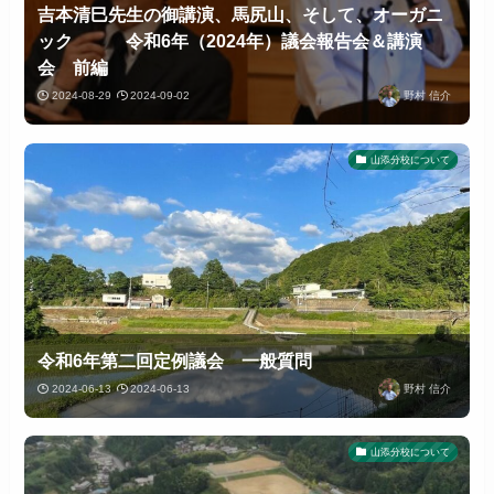
吉本清巳先生の御講演、馬尻山、そして、オーガニ
ック 令和6年（2024年）議会報告会＆講演
会 前編
2024-08-29
2024-09-02
野村 信介
山添分校について
令和6年第二回定例議会 一般質問
2024-06-13
2024-06-13
野村 信介
山添分校について