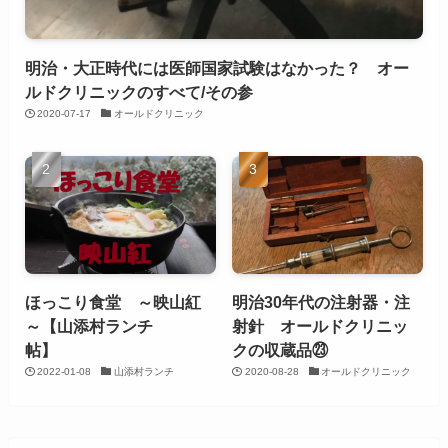
明治・大正時代には医師国家試験はなかった？ オー
ルドクリニックのすべて/その参
2020-07-17
オールドクリニック
ほっこり食堂 ～映山紅
明治30年代の注射器・注
～【山添村ランチ
射針 オールドクリニッ
帖】
クの収蔵品㉓
2022-01-08
山添村ランチ
2020-08-28
オールドクリニック