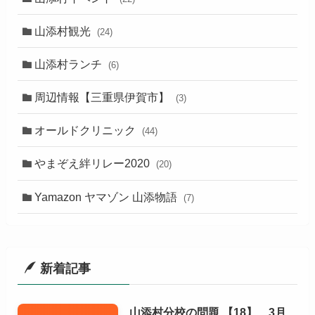
山添村観光
(24)
山添村ランチ
(6)
周辺情報【三重県伊賀市】
(3)
オールドクリニック
(44)
やまぞえ絆リレー2020
(20)
Yamazon ヤマゾン 山添物語
(7)
新着記事
山添村分校の問題 【18】 3月