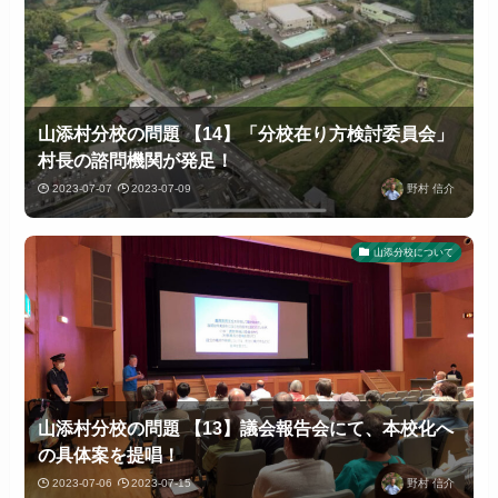
山添村分校の問題 【14】「分校在り方検討委員会」
村長の諮問機関が発足！
2023-07-07
2023-07-09
野村 信介
山添分校について
山添村分校の問題 【13】議会報告会にて、本校化へ
の具体案を提唱！
2023-07-06
2023-07-15
野村 信介