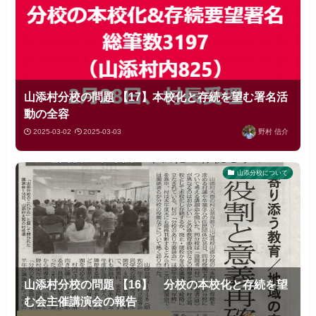
山添村分校の問題 【17】本校化と存続を望む署名活
動の全容
2025-03-02
2025-03-03
野村 信介
山添分校について
山添村分校の問題 【16】 分校の本校化と存続を望
む会主催講演会の報告