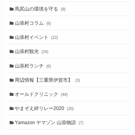
馬尻山の環境を守る
(9)
山添村コラム
(6)
山添村イベント
(22)
山添村観光
(24)
山添村ランチ
(6)
周辺情報【三重県伊賀市】
(3)
オールドクリニック
(44)
やまぞえ絆リレー2020
(20)
Yamazon ヤマゾン 山添物語
(7)