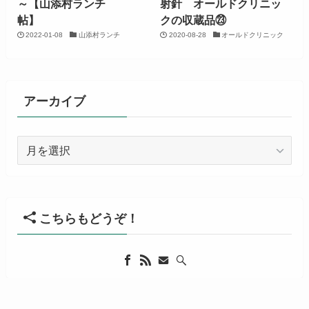
～【山添村ランチ
射針 オールドクリニッ
帖】
クの収蔵品㉓
2022-01-08
山添村ランチ
2020-08-28
オールドクリニック
アーカイブ
ア
ー
カ
イ
ブ
こちらもどうぞ！