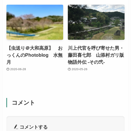
【虫送り＠大和高原】 お
川上代官を呼び寄せた男・
っくんのPhotoblog 水無
藤田喜七郎 山添村ガリ版
月
物語外伝 -その弐-
2020-06-28
2020-05-26
コメント
コメントする