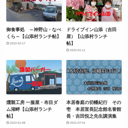
御食事処 ～神野山・なべ
ドライブイン山添（吉田
くら～【山添村ランチ帖】
屋）【山添村ランチ
帖】
2022-02-17
2022-01-11
燻製工房 一服屋・布目ダ
本居春庭の切幡紀行 その
ム湖畔【山添村ランチ
壱 本居宣長記念館名誉館
帖】
長・吉田悦之先生講演集
2022-01-09
2021-07-01