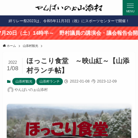
MENU
絆リレー祭2023は、令和5年11月3日（祝）にスポーツセンターで開催！
土）14時半～ 野村議員の講演会・議会報告会開催します
ホーム
山添村観光
ほっこり食堂 ～映山紅～【山添
2022
1/08
村ランチ帖】
2022-01-08
2023-12-09
山添村観光
山添村ランチ
やんばいのぉ山添村