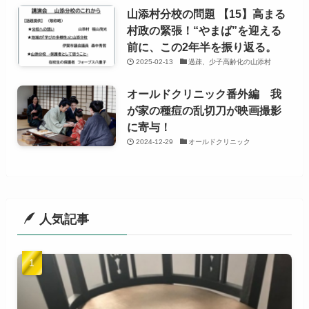
山添村分校の問題 【15】高まる
村政の緊張！“やまば”を迎える
前に、この2年半を振り返る。
2025-02-13
過疎、少子高齢化の山添村
オールドクリニック番外編 我
が家の種痘の乱切刀が映画撮影
に寄与！
2024-12-29
オールドクリニック
人気記事