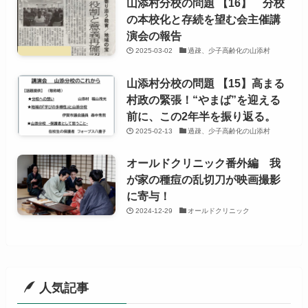
山添村分校の問題 【16】 分校
の本校化と存続を望む会主催講
演会の報告
2025-03-02
過疎、少子高齢化の山添村
山添村分校の問題 【15】高まる
村政の緊張！“やまば”を迎える
前に、この2年半を振り返る。
2025-02-13
過疎、少子高齢化の山添村
オールドクリニック番外編 我
が家の種痘の乱切刀が映画撮影
に寄与！
2024-12-29
オールドクリニック
人気記事