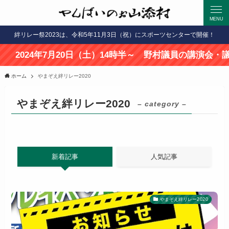
MENU
絆リレー祭2023は、令和5年11月3日（祝）にスポーツセンターで開催！
24年7月20日（土）14時半～ 野村議員の講演会・議会報告
ホーム
やまぞえ絆リレー2020
やまぞえ絆リレー2020
– category –
新着記事
人気記事
やまぞえ絆リレー2020