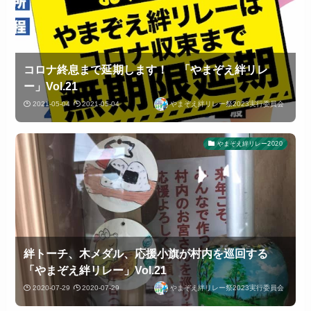
コロナ終息まで延期します！ 「やまぞえ絆リレ
ー」Vol.21
2021-05-04
2021-05-04
やまぞえ絆リレー祭2023実行委員会
やまぞえ絆リレー2020
絆トーチ、木メダル、応援小旗が村内を巡回する
「やまぞえ絆リレー」Vol.21
2020-07-29
2020-07-29
やまぞえ絆リレー祭2023実行委員会