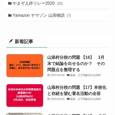
やまぞえ絆リレー2020
(20)
Yamazon ヤマゾン 山添物語
(7)
新着記事
山添村分校の問題 【18】 3月
末で結論を出せるのか？ その
問題点を整理する
2025-03-03
過疎、少子高齢化の山添村
山添村分校の問題 【17】本校化
と存続を望む署名活動の全容
2025-03-02
過疎、少子高齢化の山添村