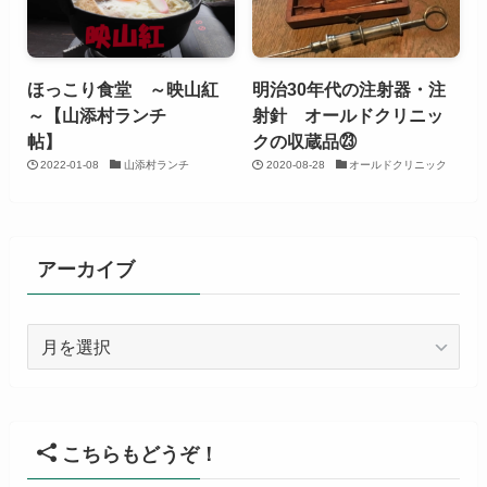
ほっこり食堂 ～映山紅
明治30年代の注射器・注
～【山添村ランチ
射針 オールドクリニッ
帖】
クの収蔵品㉓
2022-01-08
山添村ランチ
2020-08-28
オールドクリニック
アーカイブ
ア
ー
カ
イ
ブ
こちらもどうぞ！