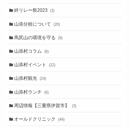
絆リレー祭2023
(3)
山添分校について
(20)
馬尻山の環境を守る
(9)
山添村コラム
(6)
山添村イベント
(22)
山添村観光
(24)
山添村ランチ
(6)
周辺情報【三重県伊賀市】
(3)
オールドクリニック
(44)