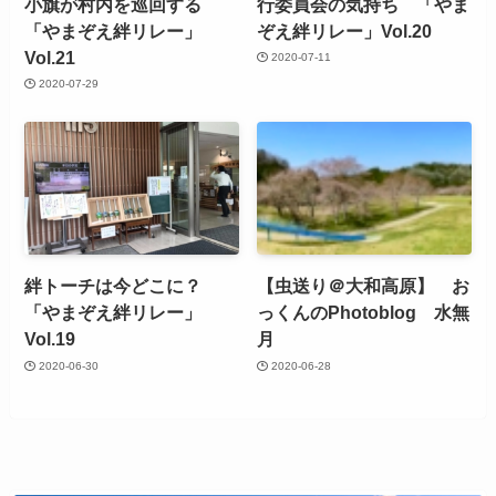
小旗が村内を巡回する
行委員会の気持ち 「やま
「やまぞえ絆リレー」
ぞえ絆リレー」Vol.20
Vol.21
2020-07-11
2020-07-29
絆トーチは今どこに？
【虫送り＠大和高原】 お
「やまぞえ絆リレー」
っくんのPhotoblog 水無
Vol.19
月
2020-06-30
2020-06-28