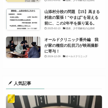
2025-03-02
過疎、少子高齢化の山添村
山添村分校の問題 【15】高まる
村政の緊張！“やまば”を迎える
前に、この2年半を振り返る。
2025-02-13
過疎、少子高齢化の山添村
オールドクリニック番外編 我
が家の種痘の乱切刀が映画撮影
に寄与！
2024-12-29
オールドクリニック
人気記事