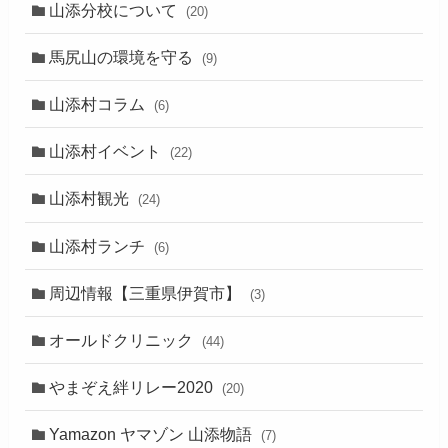
山添分校について
(20)
馬尻山の環境を守る
(9)
山添村コラム
(6)
山添村イベント
(22)
山添村観光
(24)
山添村ランチ
(6)
周辺情報【三重県伊賀市】
(3)
オールドクリニック
(44)
やまぞえ絆リレー2020
(20)
Yamazon ヤマゾン 山添物語
(7)