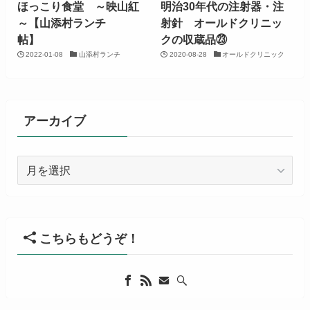
ほっこり食堂 ～映山紅
明治30年代の注射器・注
～【山添村ランチ
射針 オールドクリニッ
帖】
クの収蔵品㉓
2022-01-08
山添村ランチ
2020-08-28
オールドクリニック
アーカイブ
ア
ー
カ
イ
ブ
こちらもどうぞ！