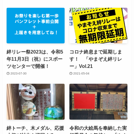
絆リレー祭2023は、令和5
コロナ終息まで延期しま
年11月3日（祝）にスポー
す！ 「やまぞえ絆リレ
ツセンターで開催！
ー」Vol.21
2023-07-30
2021-05-04
絆トーチ、木メダル、応援
令和の大絵馬を奉納した実