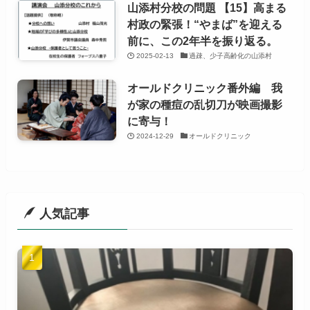
山添村分校の問題 【15】高まる
村政の緊張！“やまば”を迎える
前に、この2年半を振り返る。
2025-02-13
過疎、少子高齢化の山添村
オールドクリニック番外編 我
が家の種痘の乱切刀が映画撮影
に寄与！
2024-12-29
オールドクリニック
人気記事