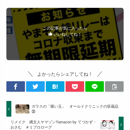
この記事が気に入ったら
いいねしてね！
よかったらシェアしてね！
ガラスの「吸い玉」 オールドクリニックの収蔵品
㉟
リメイク 縄文人ヤマゾンYamazon by てづかず・
おさむ ＃１プロローグ