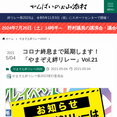
MENU
絆リレー祭2023は、令和5年11月3日（祝）にスポーツセンターで開催！
年7月20日（土）14時半～ 野村議員の講演会・議会報告会開
ホーム
やまぞえ絆リレー2020
コロナ終息まで延期します！
2021
5/04
「やまぞえ絆リレー」Vol.21
2021-05-04
2021-05-04
やまぞえ絆リレー2020
やまぞえ絆リレー祭2023実行委員会