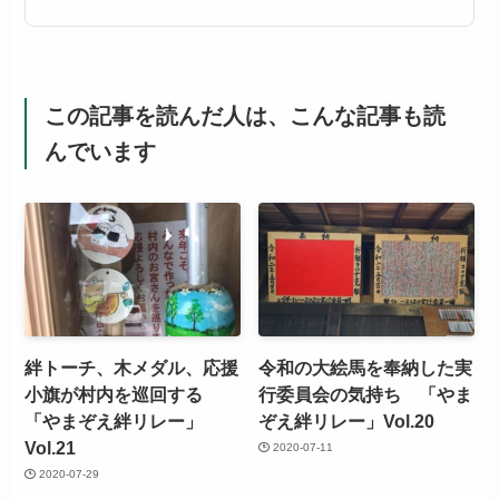
この記事を読んだ人は、こんな記事も読
んでいます
絆トーチ、木メダル、応援
令和の大絵馬を奉納した実
小旗が村内を巡回する
行委員会の気持ち 「やま
「やまぞえ絆リレー」
ぞえ絆リレー」Vol.20
Vol.21
2020-07-11
2020-07-29