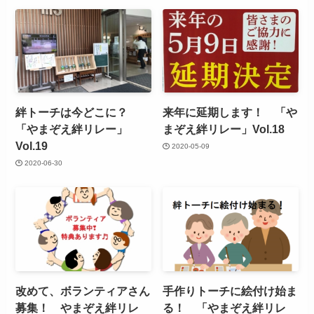
絆トーチは今どこに？
来年に延期します！ 「や
「やまぞえ絆リレー」
まぞえ絆リレー」Vol.18
Vol.19
2020-05-09
2020-06-30
改めて、ボランティアさん
手作りトーチに絵付け始ま
募集！ やまぞえ絆リレ
る！ 「やまぞえ絆リレ