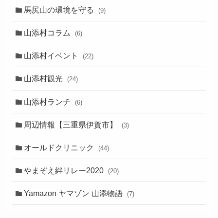
馬尻山の環境を守る
(9)
山添村コラム
(6)
山添村イベント
(22)
山添村観光
(24)
山添村ランチ
(6)
周辺情報【三重県伊賀市】
(3)
オールドクリニック
(44)
やまぞえ絆リレー2020
(20)
Yamazon ヤマゾン 山添物語
(7)