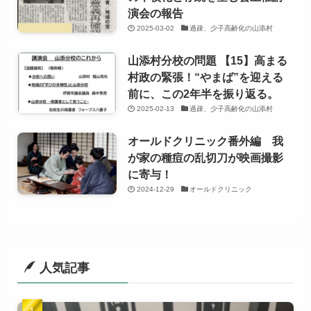
演会の報告
2025-03-02
過疎、少子高齢化の山添村
山添村分校の問題 【15】高まる
村政の緊張！“やまば”を迎える
前に、この2年半を振り返る。
2025-02-13
過疎、少子高齢化の山添村
オールドクリニック番外編 我
が家の種痘の乱切刀が映画撮影
に寄与！
2024-12-29
オールドクリニック
人気記事