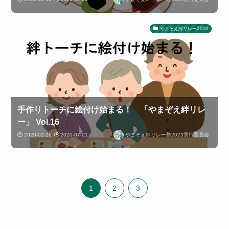
やまぞえ絆リレー2020
手作りトーチに絵付け始まる！ 「やまぞえ絆リレ
ー」 Vol.16
2020-02-26
2020-07-01
やまぞえ絆リレー祭2023実行委員会
1
2
3