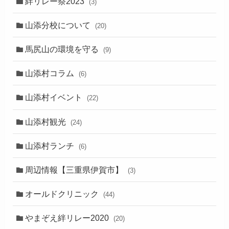
絆リレー祭2023
(3)
山添分校について
(20)
馬尻山の環境を守る
(9)
山添村コラム
(6)
山添村イベント
(22)
山添村観光
(24)
山添村ランチ
(6)
周辺情報【三重県伊賀市】
(3)
オールドクリニック
(44)
やまぞえ絆リレー2020
(20)