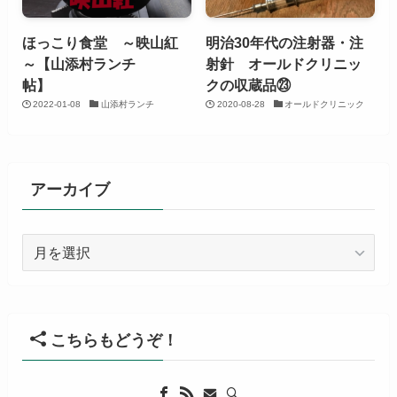
ほっこり食堂 ～映山紅
明治30年代の注射器・注
～【山添村ランチ
射針 オールドクリニッ
帖】
クの収蔵品㉓
2022-01-08
山添村ランチ
2020-08-28
オールドクリニック
アーカイブ
ア
ー
カ
イ
ブ
こちらもどうぞ！