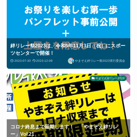
絆リレー祭2023は、令和5年11月3日（祝）にスポー
ツセンターで開催！
2023-07-30
2023-12-09
やまぞえ絆リレー祭2023実行委員会
やまぞえ絆リレー2020
コロナ終息まで延期します！ 「やまぞえ絆リレ
ー」Vol.21