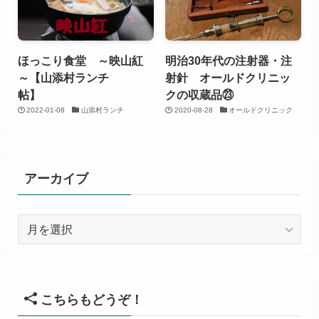
ほっこり食堂 ～映山紅
明治30年代の注射器・注
～【山添村ランチ
射針 オールドクリニッ
帖】
クの収蔵品㉓
2022-01-08
山添村ランチ
2020-08-28
オールドクリニック
アーカイブ
ア
ー
カ
イ
ブ
こちらもどうぞ！