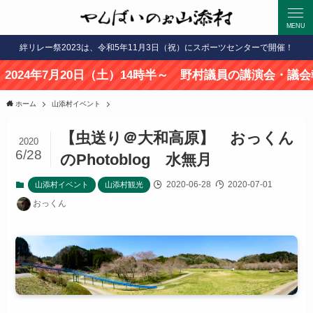
MENU
絆リレー祭2023は、令和5年11月3日（祝）にスポーツセンターで開催！
7月20日（土）14時半～ 野村議員の講演会・議会報告会開
ホーム
山添村イベント
【虫送り＠大和高原】 おっくん
2020
6/28
のPhotoblog 水無月
2020-06-28
2020-07-01
山添村イベント
山添村観光
おっくん