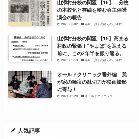
山添村分校の問題 【16】 分校
の本校化と存続を望む会主催講
演会の報告
2025-03-02
過疎、少子高齢化の山添村
山添村分校の問題 【15】高まる
村政の緊張！“やまば”を迎える
前に、この2年半を振り返る。
2025-02-13
過疎、少子高齢化の山添村
オールドクリニック番外編 我
が家の種痘の乱切刀が映画撮影
に寄与！
2024-12-29
オールドクリニック
人気記事