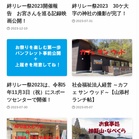
絆リレー祭2023開催報
絆リレー祭2023 30ケ大
告 お宮さんを巡る記録映
字の神社の撮影が完了！
画公開！
2023-07-31
2023-12-10
絆リレー祭2023は、令和5
社会福祉法人経営 ～カフ
年11月3日（祝）にスポー
ェ サン ウッド～【山添村
ツセンターで開催！
ランチ帖】
2023-07-30
2023-05-07