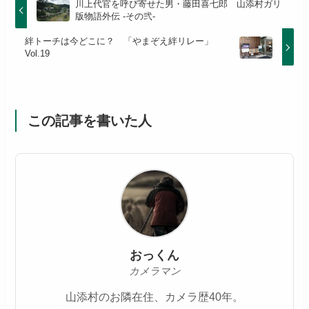
川上代官を呼び寄せた男・藤田喜七郎 山添村ガリ
版物語外伝 -その弐-
絆トーチは今どこに？ 「やまぞえ絆リレー」
Vol.19
この記事を書いた人
おっくん
カメラマン
山添村のお隣在住、カメラ歴40年。