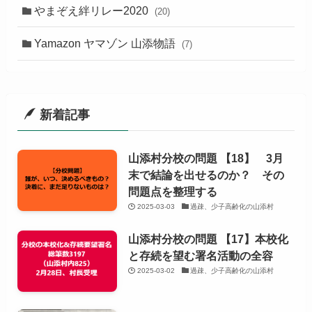
やまぞえ絆リレー2020
(20)
Yamazon ヤマゾン 山添物語
(7)
新着記事
山添村分校の問題 【18】 3月
末で結論を出せるのか？ その
問題点を整理する
2025-03-03
過疎、少子高齢化の山添村
山添村分校の問題 【17】本校化
と存続を望む署名活動の全容
2025-03-02
過疎、少子高齢化の山添村