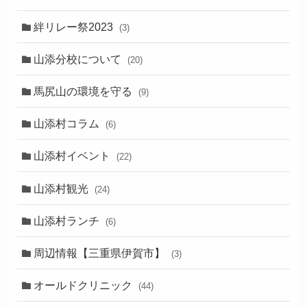
絆リレー祭2023
(3)
山添分校について
(20)
馬尻山の環境を守る
(9)
山添村コラム
(6)
山添村イベント
(22)
山添村観光
(24)
山添村ランチ
(6)
周辺情報【三重県伊賀市】
(3)
オールドクリニック
(44)