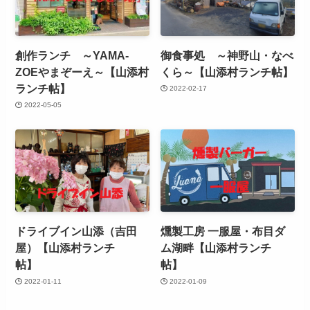
創作ランチ ～YAMA-
御食事処 ～神野山・なべ
ZOEやまぞーえ～【山添村
くら～【山添村ランチ帖】
ランチ帖】
2022-02-17
2022-05-05
ドライブイン山添（吉田
燻製工房 一服屋・布目ダ
屋）【山添村ランチ
ム湖畔【山添村ランチ
帖】
帖】
2022-01-11
2022-01-09