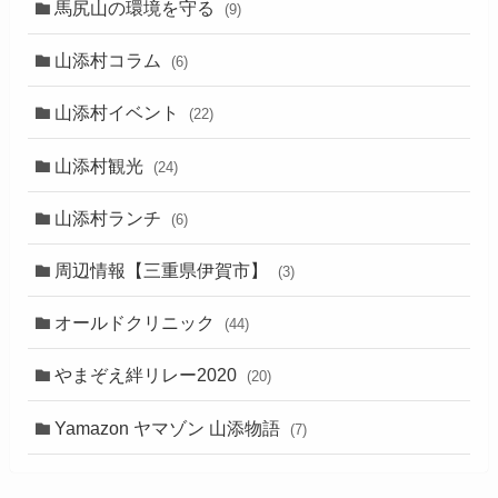
馬尻山の環境を守る
(9)
山添村コラム
(6)
山添村イベント
(22)
山添村観光
(24)
山添村ランチ
(6)
周辺情報【三重県伊賀市】
(3)
オールドクリニック
(44)
やまぞえ絆リレー2020
(20)
Yamazon ヤマゾン 山添物語
(7)