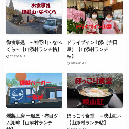
御食事処 ～神野山・なべ
ドライブイン山添（吉田
くら～【山添村ランチ帖】
屋）【山添村ランチ
帖】
2022-02-17
2022-01-11
燻製工房 一服屋・布目ダ
ほっこり食堂 ～映山紅～
ム湖畔【山添村ランチ
【山添村ランチ帖】