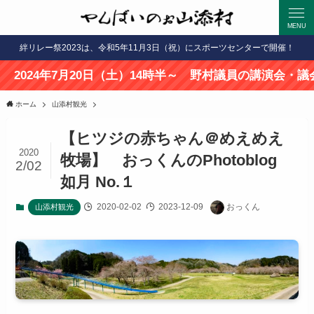
MENU
絆リレー祭2023は、令和5年11月3日（祝）にスポーツセンターで開催！
7月20日（土）14時半～ 野村議員の講演会・議会報告会開
ホーム
山添村観光
【ヒツジの赤ちゃん＠めえめえ
2020
牧場】 おっくんのPhotoblog
2/02
如月 No.１
2020-02-02
2023-12-09
おっくん
山添村観光