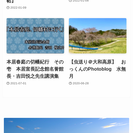
帖】
2022-01-08
2022-01-09
本居春庭の切幡紀行 その
【虫送り＠大和高原】 お
壱 本居宣長記念館名誉館
っくんのPhotoblog 水無
長・吉田悦之先生講演集
月
2021-07-01
2020-06-28