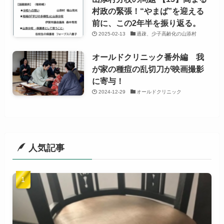
村政の緊張！“やまば”を迎える
前に、この2年半を振り返る。
2025-02-13
過疎、少子高齢化の山添村
オールドクリニック番外編 我
が家の種痘の乱切刀が映画撮影
に寄与！
2024-12-29
オールドクリニック
人気記事