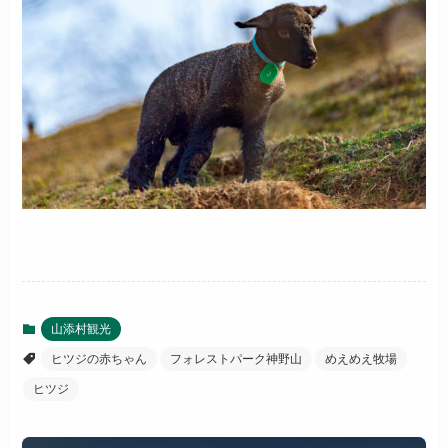
山添村観光
ヒツジの赤ちゃん
フォレストパーク神野山
めえめえ牧場
ヒツジ